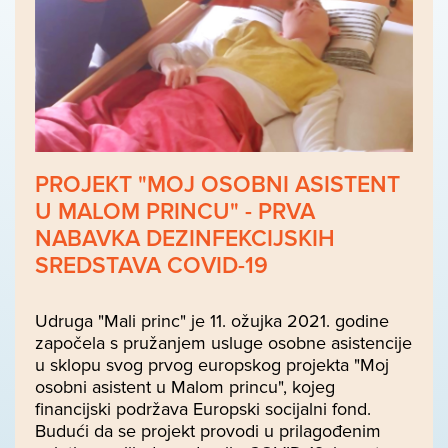
PROJEKT "MOJ OSOBNI ASISTENT
U MALOM PRINCU" - PRVA
NABAVKA DEZINFEKCIJSKIH
SREDSTAVA COVID-19
Udruga "Mali princ" je 11. ožujka 2021. godine
započela s pružanjem usluge osobne asistencije
u sklopu svog prvog europskog projekta "Moj
osobni asistent u Malom princu", kojeg
financijski podržava Europski socijalni fond.
Budući da se projekt provodi u prilagođenim