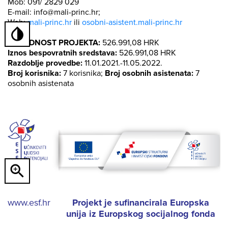
Mob: 091/ 2829 029
E-mail: info@mali-princ.hr;
Web:
mali-princ.hr
ili
osobni-asistent.mali-princ.hr
VRIJEDNOST PROJEKTA:
526.991,08 HRK
Iznos bespovratnih sredstava:
526.991,08 HRK
Razdoblje provedbe:
11.01.2021.-11.05.2022.
Broj korisnika:
7 korisnika;
Broj osobnih asistenata:
7
osobnih asistenata
www.esf.hr
Projekt je sufinancirala Europska
unija iz Europskog socijalnog fonda