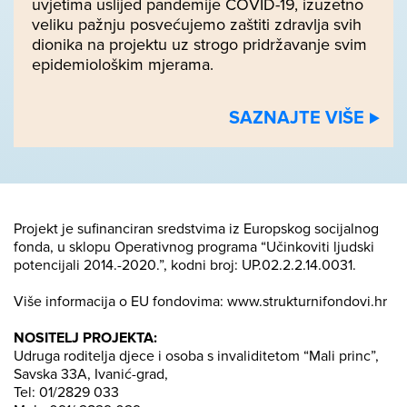
uvjetima uslijed pandemije COVID-19, izuzetno
veliku pažnju posvećujemo zaštiti zdravlja svih
dionika na projektu uz strogo pridržavanje svim
epidemiološkim mjerama.
SAZNAJTE VIŠE ⊲
Projekt je sufinanciran sredstvima iz Europskog socijalnog
fonda, u sklopu Operativnog programa “Učinkoviti ljudski
potencijali 2014.-2020.”, kodni broj: UP.02.2.2.14.0031.
Više informacija o EU fondovima: www.strukturnifondovi.hr
NOSITELJ PROJEKTA:
Udruga roditelja djece i osoba s invaliditetom “Mali princ”,
Savska 33A, Ivanić-grad,
Tel: 01/2829 033