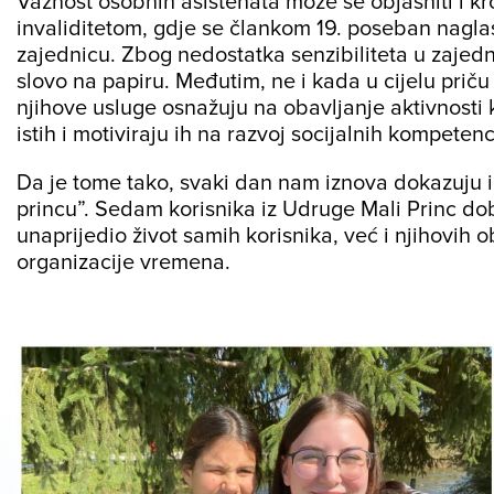
Važnost osobnih asistenata može se objasniti i 
invaliditetom, gdje se člankom 19. poseban naglasa
zajednicu. Zbog nedostatka senzibiliteta u zajedn
slovo na papiru. Međutim, ne i kada u cijelu prič
njihove usluge osnažuju na obavljanje aktivnosti k
istih i motiviraju ih na razvoj socijalnih kompetenci
Da je tome tako, svaki dan nam iznova dokazuju i
princu”. Sedam korisnika iz Udruge Mali Princ dobi
unaprijedio život samih korisnika, već i njihovih o
organizacije vremena.