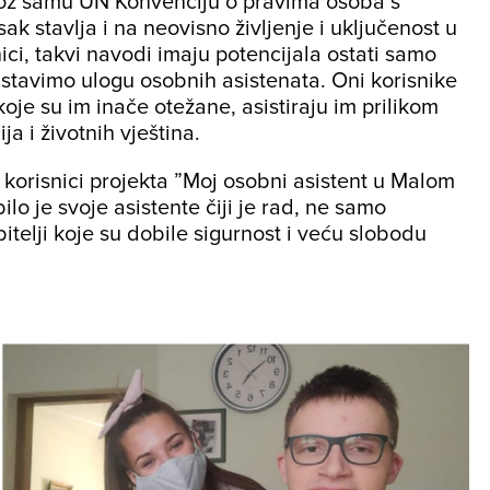
kroz samu UN Konvenciju o pravima osoba s
k stavlja i na neovisno življenje i uključenost u
ici, takvi navodi imaju potencijala ostati samo
u stavimo ulogu osobnih asistenata. Oni korisnike
oje su im inače otežane, asistiraju im prilikom
ja i životnih vještina.
 korisnici projekta ”Moj osobni asistent u Malom
lo je svoje asistente čiji je rad, ne samo
bitelji koje su dobile sigurnost i veću slobodu