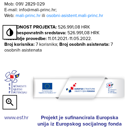
Mob: 091/ 2829 029
E-mail: info@mali-princ.hr;
Web:
mali-princ.hr
ili
osobni-asistent.mali-princ.hr
VRIJEDNOST PROJEKTA:
526.991,08 HRK
Iznos bespovratnih sredstava:
526.991,08 HRK
Razdoblje provedbe:
11.01.2021.-11.05.2022.
Broj korisnika:
7 korisnika;
Broj osobnih asistenata:
7
osobnih asistenata
www.esf.hr
Projekt je sufinancirala Europska
unija iz Europskog socijalnog fonda