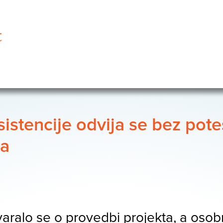
stencije odvija se bez poteš
ma
ralo se o provedbi projekta, a osobne