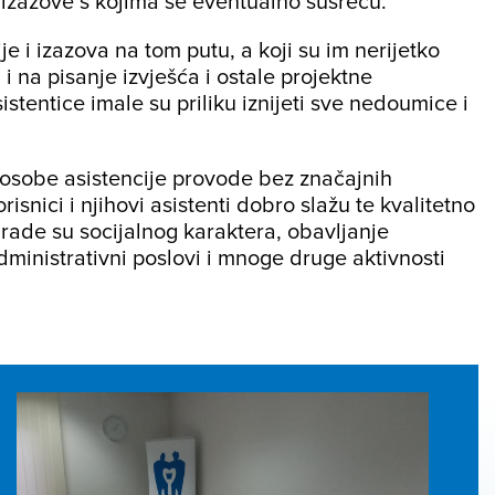
e izazove s kojima se eventualno susreću.
 i izazova na tom putu, a koji su im nerijetko
i na pisanje izvješća i ostale projektne
tentice imale su priliku iznijeti sve nedoumice i
e osobe asistencije provode bez značajnih
snici i njihovi asistenti dobro slažu te kvalitetno
rade su socijalnog karaktera, obavljanje
ministrativni poslovi i mnoge druge aktivnosti