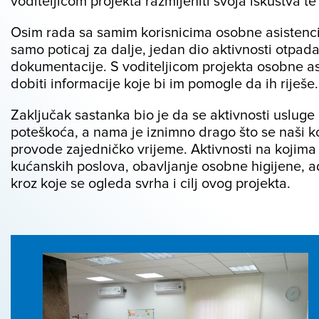
voditeljicom projekta razmijeniti svoja iskustva t
Osim rada sa samim korisnicima osobne asistencije
samo poticaj za dalje, jedan dio aktivnosti otpada 
dokumentacije. S voditeljicom projekta osobne asis
dobiti informacije koje bi im pomogle da ih riješe.
Zaključak sastanka bio je da se aktivnosti uslug
poteškoća, a nama je iznimno drago što se naši kori
provode zajedničko vrijeme. Aktivnosti na kojima 
kućanskih poslova, obavljanje osobne higijene, ad
kroz koje se ogleda svrha i cilj ovog projekta.