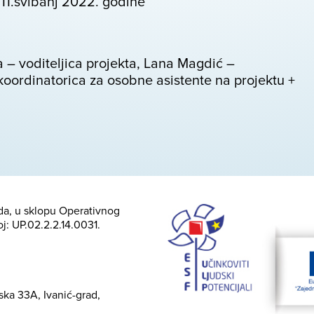
 11.svibanj 2022. godine
 – voditeljica projekta, Lana Magdić –
koordinatorica za osobne asistente na projektu +
nda, u sklopu Operativnog
oj: UP.02.2.2.14.0031.
vska 33A, Ivanić-grad,