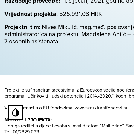
Razdoblje provedbe:
11. siječanj 2021. godine do
Vrijednost projekta:
526.991,08 HRK
Projektni tim:
Nives Mikulić, mag.međ. poslovanja
administratorica na projektu, Magdalena Antić – 
7 osobnih asistenata
Projekt je sufinanciran sredstvima iz Europskog socijalnog fo
programa “Učinkoviti ljudski potencijali 2014.-2020.”, kodni br
Više informacija o EU fondovima: www.strukturnifondovi.hr
NOSITELJ PROJEKTA:
Udruga roditelja djece i osoba s invaliditetom “Mali princ”, Sa
Tel: 01/2829 033