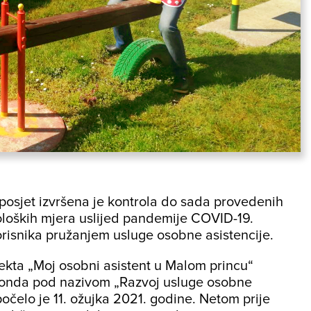
posjet izvršena je kontrola do sada provedenih
ioloških mjera uslijed pandemije COVID-19.
orisnika pružanjem usluge osobne asistencije.
jekta „Moj osobni asistent u Malom princu“
g fonda pod nazivom „Razvoj usluge osobne
apočelo je 11. ožujka 2021. godine. Netom prije