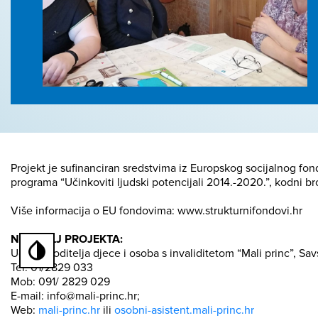
Projekt je sufinanciran sredstvima iz Europskog socijalnog fo
programa “Učinkoviti ljudski potencijali 2014.-2020.”, kodni br
Više informacija o EU fondovima: www.strukturnifondovi.hr
NOSITELJ PROJEKTA:
Udruga roditelja djece i osoba s invaliditetom “Mali princ”, Sa
Tel: 01/2829 033
Mob: 091/ 2829 029
E-mail: info@mali-princ.hr;
Web:
mali-princ.hr
ili
osobni-asistent.mali-princ.hr