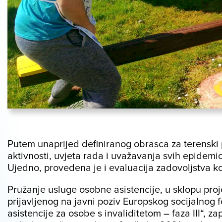
Putem unaprijed definiranog obrasca za terenski 
aktivnosti, uvjeta rada i uvažavanja svih epidem
Ujedno, provedena je i evaluacija zadovoljstva k
Pružanje usluge osobne asistencije, u sklopu pro
prijavljenog na javni poziv Europskog socijalno
asistencije za osobe s invaliditetom – faza III“, z