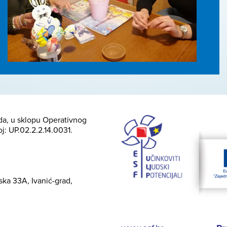
nda, u sklopu Operativnog
oj: UP.02.2.2.14.0031.
vska 33A, Ivanić-grad,